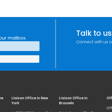
Talk to us
our mailbox.
Connect with us o
me
Liaison Office in New
Liaison Office in
Off
York
Brussels
Off