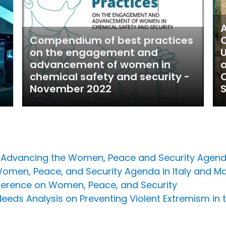
A
Compendium of best practices
C
on the engagement and
advancement of women in
a
chemical safety and security -
C
November 2022
S
r Advancing the Women, Peace and Security Agend
Women, Peace, and Security Agenda in Italy and Ma
nference on Women, Peace, and Security
Needs Analysis on Preventing Violent Extremism in 