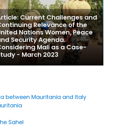
rticle: Current Challenges and
ontinuing Relevance of the
United Nations Women, Peace
nd Security Agenda.
onsidering Mali as a Case-
tudy - March 2023
a between Mauritania and Italy
uritania
the Sahel