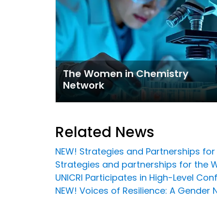
The Women in Chemistry
Network
Related News
NEW! Strategies and Partnerships fo
Strategies and partnerships for the 
UNICRI Participates in High-Level Co
NEW! Voices of Resilience: A Gender 