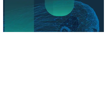
The Digital Frontline: Emerging
Evidence on Technology-Facilitated
Gender-Based Violence in Fragile
and Conflict Settings
Talk to us
Connect with us on our socials and keep up to date.