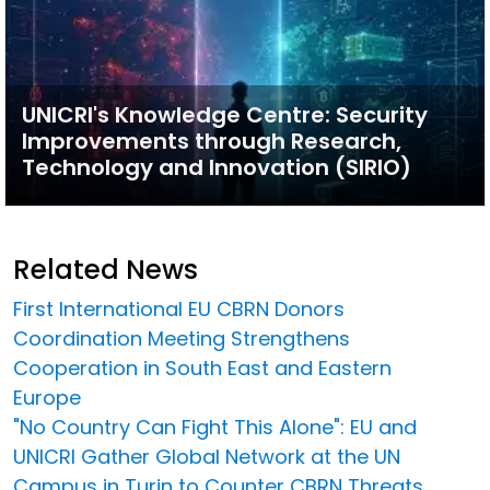
UNICRI's Knowledge Centre: Security
Improvements through Research,
Technology and Innovation (SIRIO)
Related News
First International EU CBRN Donors
Coordination Meeting Strengthens
Cooperation in South East and Eastern
Europe
"No Country Can Fight This Alone": EU and
UNICRI Gather Global Network at the UN
Campus in Turin to Counter CBRN Threats