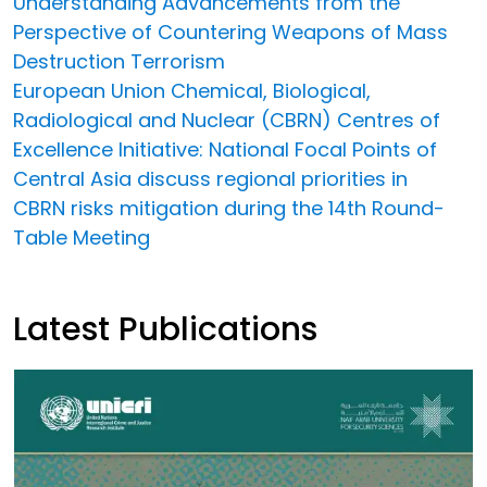
Understanding Advancements from the
Perspective of Countering Weapons of Mass
Destruction Terrorism
European Union Chemical, Biological,
Radiological and Nuclear (CBRN) Centres of
Excellence Initiative: National Focal Points of
Central Asia discuss regional priorities in
CBRN risks mitigation during the 14th Round-
Table Meeting
Latest Publications