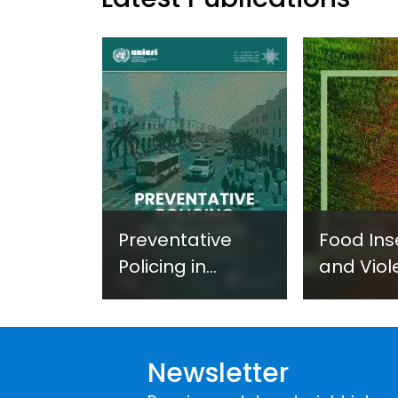
Preventative
Food Ins
Policing in
and Viol
Practice:
Extremi
Guidance on
UNICRI's
Developing and
Strategi
Newsletter
Implementing a
Respons