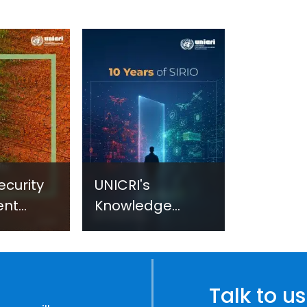
ecurity
UNICRI's
ent
Knowledge
sm:
Centre: Security
Improvements
c
through
e
Research,
Talk to us