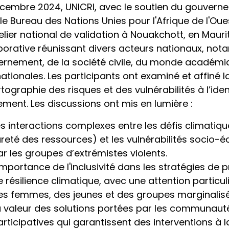
cembre 2024, UNICRI, avec le soutien du gouvern
le Bureau des Nations Unies pour l'Afrique de l'Ou
elier national de validation à Nouakchott, en Maurit
borative réunissant divers acteurs nationaux, no
rnement, de la société civile, du monde académi
nationales. Les participants ont examiné et affiné 
rtographie des risques et des vulnérabilités à l’ide
ement. Les discussions ont mis en lumière :
es interactions complexes entre les défis climatiqu
areté des ressources) et les vulnérabilités socio
ar les groupes d’extrémistes violents.
'importance de l'inclusivité dans les stratégies de 
e résilience climatique, avec une attention particul
es femmes, des jeunes et des groupes marginalisé
a valeur des solutions portées par les communaut
articipatives qui garantissent des interventions à 