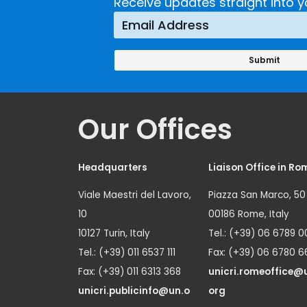
Crime
Receive updates straight into y
Prevention
Approach
Our Offices
Headquarters
Liaison Office in Ro
Viale Maestri del Lavoro,
Piazza San Marco, 50
10
00186 Rome, Italy
10127 Turin, Italy
Tel.: (+39) 06 6789 0
Tel.: (+39) 011 6537 111
Fax: (+39) 06 6780 6
Fax: (+39) 011 6313 368
unicri.romeoffice@
unicri.publicinfo@un.o
org