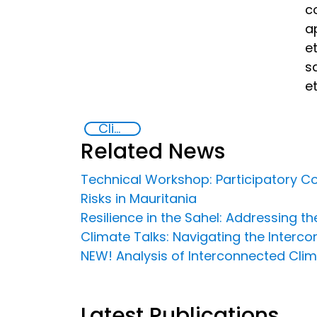
co
a
e
s
e
Climate change and violent extremism
Related News
Technical Workshop: Participatory Co
Risks in Mauritania
Resilience in the Sahel: Addressing 
Climate Talks: Navigating the Interc
NEW! Analysis of Interconnected Clima
Latest Publications