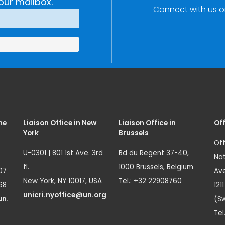
Technology and
our mailbox.
Connect with us o
Innovation
(SIRIO)
me
Liaison Office in New
Liaison Office in
Off
York
Brussels
Off
U-0301 | 801 1st Ave. 3rd
Bd du Regent 37-40,
Nat
fl.
1000 Brussels, Belgium
07
Ave
New York, NY 10017, USA
Tel.: +32 22908760
68
121
unicri.nyoffice@un.org
un.
(Sw
Tel