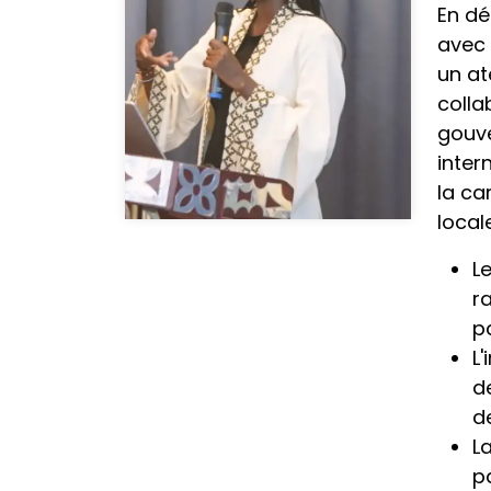
En dé
avec 
un at
colla
gouve
inter
la ca
local
L
r
p
L
d
d
L
p