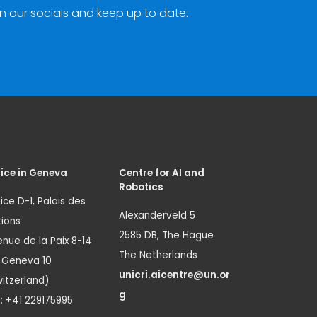
n our socials and keep up to date.
ice in Geneva
Centre for AI and
Robotics
ice D-1, Palais des
Alexanderveld 5
ions
2585 DB, The Hague
nue de la Paix 8-14
The Netherlands
1 Geneva 10
unicri.aicentre@un.or
itzerland)
g
.: +41 229175995