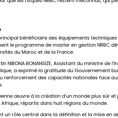
eur que les risques NRBC restent méconnus, qui pe
e
e principal bénéficiaire des équipements technique
ment le programme de master en gestion NRBC déve
rsités du Maroc et de la France.
tin NIBONA BONANSIZE, Assistant du ministre de l’
ique, a exprimé la gratitude du Gouvernement bur
au renforcement des capacités nationales face aux
s.
péenne œuvre à la création d’un monde plus sûr et p
 Afrique, répartis dans huit régions du monde.
t un rôle central dans la définition et la mise en 