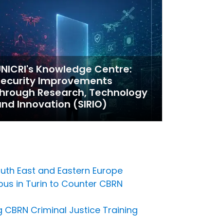
NICRI's Knowledge Centre:
Security Improvements
hrough Research, Technology
nd Innovation (SIRIO)
outh East and Eastern Europe
pus in Turin to Counter CBRN
 CBRN Criminal Justice Training