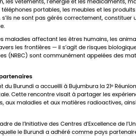
ion, les vêtements, l’énergie et les médicaments, m
 les téléphones portables, les meubles et les produ
 s’ils ne sont pas gérés correctement, constitue
e.
 maladies affectant les êtres humains, les animau
avers les frontières — il s’agit de risques biologi
éaires (NRBC) sont communément appelées des mat
partenaires
du Burundi a accueilli à Bujumbura la 21ᵉ Réunion
tale. Cette rencontre visait à partager les expérie
, aux maladies et aux matières radioactives, ains
dre de l’Initiative des Centres d’Excellence de l’
quelle le Burundi a adhéré comme pays partenaire 