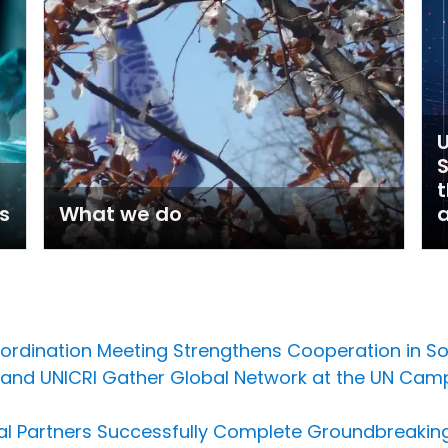
U
t
s
What we do
a
oordination Meeting Strengthens Cooperation in S
U and UNICRI Gather Global Network at the UN Cam
al Partners Successfully Complete Groundbreaking